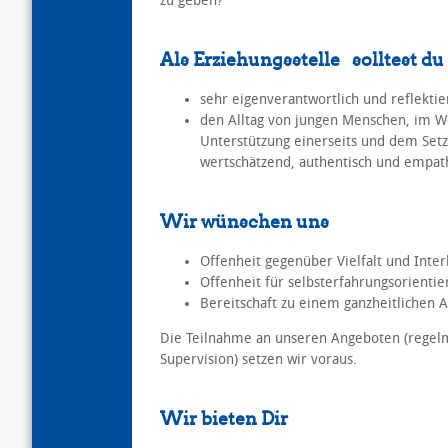
zu geben?
Als Erziehungsstelle
solltest du
sehr eigenverantwortlich und reflektier
den Alltag von jungen Menschen, im W
Unterstützung einerseits und dem Set
wertschätzend, authentisch und empath
Wir wünschen uns
Offenheit gegenüber Vielfalt und Interk
Offenheit für selbsterfahrungsorientie
Bereitschaft zu einem ganzheitlichen 
Die Teilnahme an unseren Angeboten (regel
Supervision) setzen wir voraus.
Wir bieten Dir