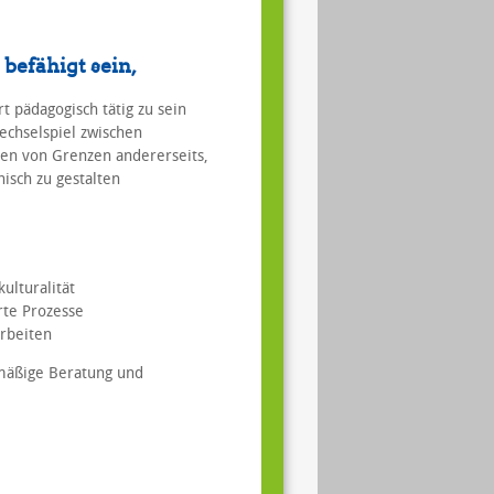
 befähigt sein,
t pädagogisch tätig zu sein
echselspiel zwischen
zen von Grenzen andererseits,
isch zu gestalten
ulturalität
rte Prozesse
Arbeiten
mäßige Beratung und