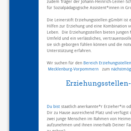
zudem Träger der Johann-Heinrich-Leiner-Sc
für Sozialpädagogische Assistent*innen in G
Die Leinerstift Erziehungsstellen gGmbH ist 
Hilfen zur Erziehung und eine Kombination v
Leben. Die Erziehungsstellen bieten jungen
Umfeld und ein verlässliches, vertrauensvol
sie sich geborgen fühlen können und die not
Unterstützung erfahren.
Wir suchen für den
Bereich Erziehungsstelle
Mecklenburg-Vorpommern
zum
nächstmög
Erziehungsstellen-P
Du bist
staatlich anerkannte*r Erzieher*in od
Dir zu Hause ausreichend Platz und verfügst 
zwei junge Menschen im Rahmen von Heimerz
aufzunehmen und ihnen innerhalb Deiner Fa