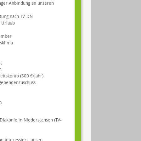
enger Anbindung an unseren
ütung nach TV-DN
 Urlaub
vember
tsklima
g
n
itskonto (300 €/Jahr)
tgebendenzuschuss
m
 Diakonie in Niedersachsen (TV-
an interessiert, unser