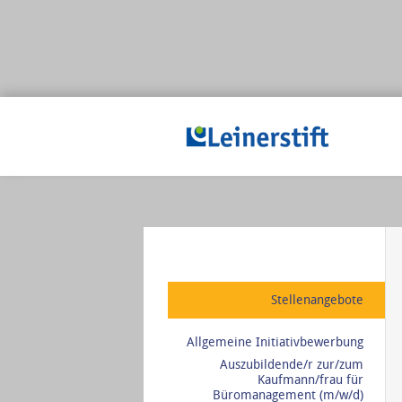
Stellenangebote
Allgemeine Initiativbewerbung
Auszubildende/r zur/zum
Kaufmann/frau für
Büromanagement (m/w/d)