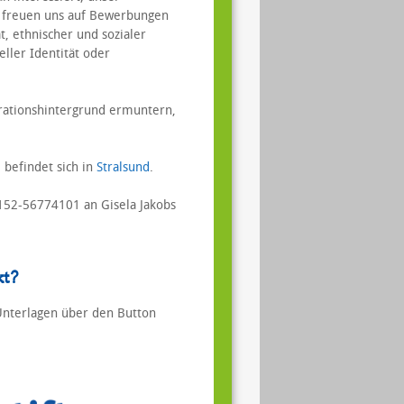
r freuen uns auf Bewerbungen
t, ethnischer und sozialer
ller Identität oder
rationshintergrund ermuntern,
befindet sich in
Stralsund
.
0152-56774101 an Gisela Jakobs
kt?
Unterlagen über den Button