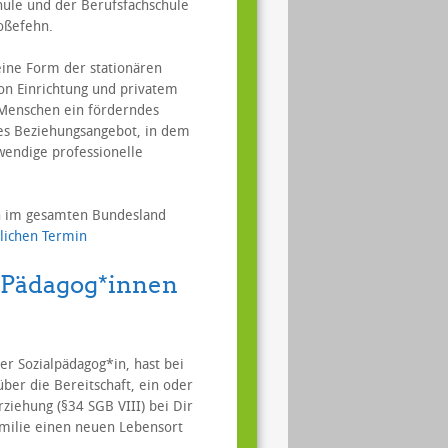
hule und der Berufsfachschule
roßefehn.
eine Form der stationären
on Einrichtung und privatem
 Menschen ein förderndes
les Beziehungsangebot, in dem
wendige professionelle
n
im gesamten Bundesland
lichen Termin
ädagog*innen
er Sozialpädagog*in, hast bei
über die Bereitschaft, ein oder
iehung (§34 SGB VIII) bei Dir
milie einen neuen Lebensort