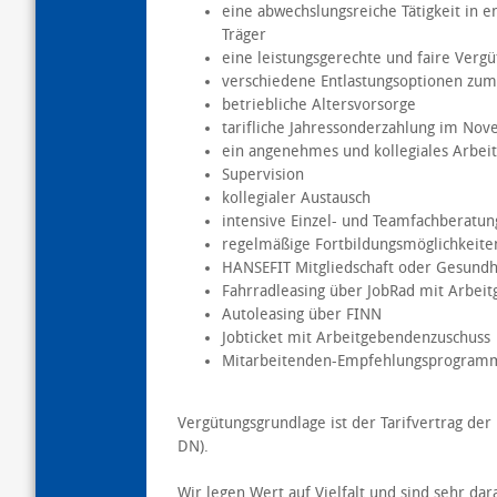
eine abwechslungsreiche Tätigkeit in 
Träger
eine leistungsgerechte und faire Verg
verschiedene Entlastungsoptionen zum
betriebliche Altersvorsorge
tarifliche Jahressonderzahlung im No
ein angenehmes und kollegiales Arbei
Supervision
kollegialer Austausch
intensive Einzel- und Teamfachberatun
regelmäßige Fortbildungsmöglichkeite
HANSEFIT Mitgliedschaft oder Gesundhe
Fahrradleasing über JobRad mit Arbei
Autoleasing über FINN
Jobticket mit Arbeitgebendenzuschuss
Mitarbeitenden-Empfehlungsprogram
Vergütungsgrundlage ist der Tarifvertrag der
DN).
Wir legen Wert auf Vielfalt und sind sehr dar